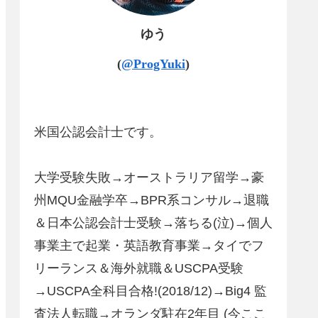
ゆう
(
@ProgYuki
)
米国公認会計士です。
大学受験失敗→オーストラリア留学→豪
州MQU金融学卒→BPR系コンサル→退職
＆日本公認会計士受験→落ちる(泣)→個人
事業主で起業・英語教育事業→タイでフ
リーランス＆海外就職＆USCPA受験
→USCPA全科目合格!(2018/12)→Big4 監
査法人転職→オランダ駐在2年目 (今ここ