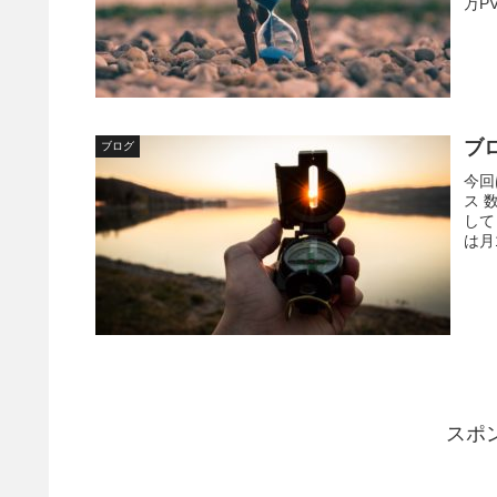
万P
ブロ
ブログ
今回
ス 
して
は月
ぼち
スポ