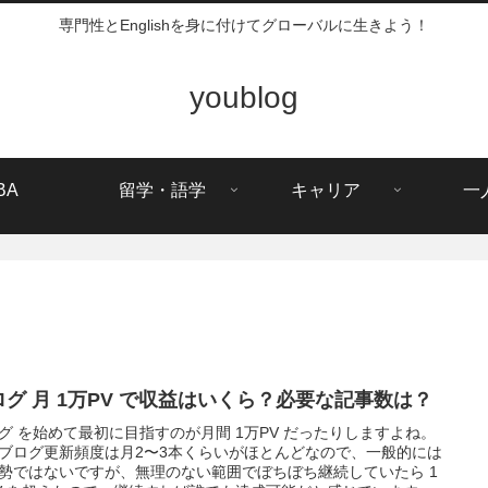
専門性とEnglishを身に付けてグローバルに生きよう！
youblog
BA
留学・語学
キャリア
一
ログ 月 1万PV で収益はいくら？必要な記事数は？
グ を始めて最初に目指すのが月間 1万PV だったりしますよね。
ブログ更新頻度は月2〜3本くらいがほとんどなので、一般的には
勢ではないですが、無理のない範囲でぼちぼち継続していたら 1