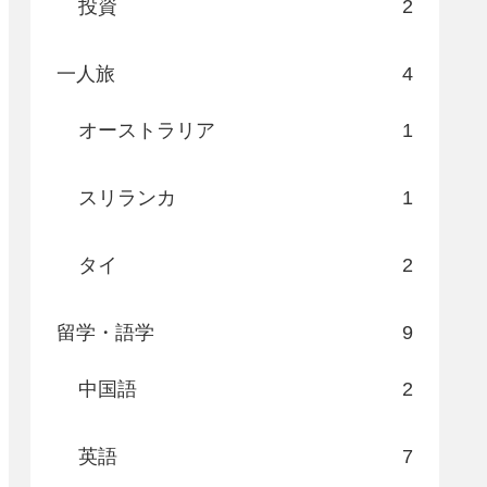
投資
2
一人旅
4
オーストラリア
1
スリランカ
1
タイ
2
留学・語学
9
中国語
2
英語
7