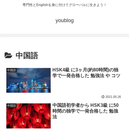
専門性とEnglishを身に付けてグローバルに生きよう！
youblog
中国語
HSK4級 に3ヶ月(約80時間)の独
中国語
学で一発合格した 勉強法 や コツ
2021.05.26
中国語初学者から HSK3級 に50
中国語
時間の独学で一発合格した 勉強
法