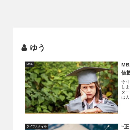
ゆう
MB
MBA
値
今回
しま
ター
は人
ない
“
ライフスタイル