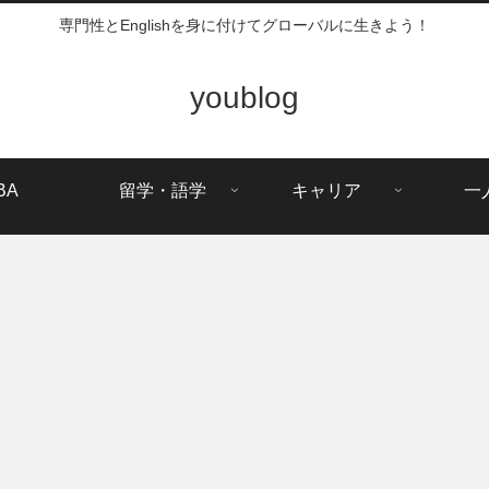
専門性とEnglishを身に付けてグローバルに生きよう！
youblog
BA
留学・語学
キャリア
一