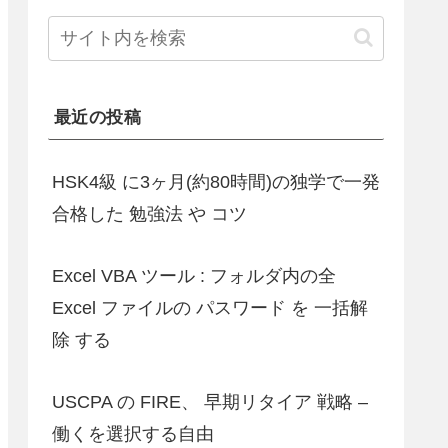
最近の投稿
HSK4級 に3ヶ月(約80時間)の独学で一発
合格した 勉強法 や コツ
Excel VBA ツール : フォルダ内の全
Excel ファイルの パスワード を 一括解
除 する
USCPA の FIRE、 早期リタイア 戦略 –
働くを選択する自由