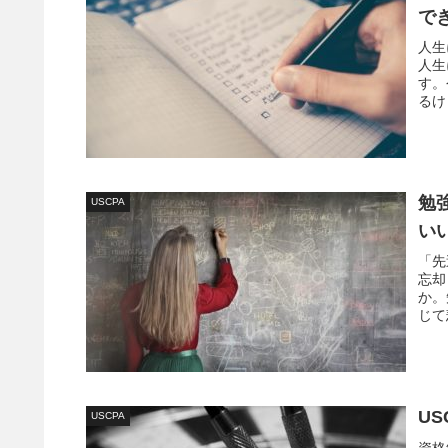
で
人生
人生
す。
るけ
たい
勉
USCPA
い
「先
忘却
か。
じて
と最
US
USCPA
資格