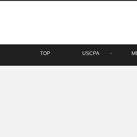
TOP
USCPA
M