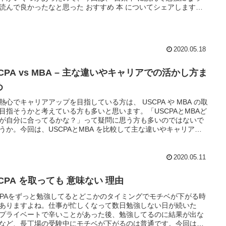
読んで良かったなと思った おすすめ 本 についてシェアします
2020.05.18
CPA vs MBA – 主な違いやキャリアでの活かし方ま
め
熱心でキャリアアップを目指している方は、 USCPA や MBA の取
目指そうかと考えている方も多いと思います。「USCPAとMBAど
が自分に合ってるかな？」って疑問に思う方も多いのではないで
うか。今回は、USCPAとMBA を比較して主な違いやキャリアで
かし方についてシェアしますね。
2020.05.11
CPA を取っても 意味ない 理由
CPAをずっと勉強してるとどこかのタイミングでモチベが下がる時
ありますよね。仕事が忙しくなって数日勉強しない日が続いた
プライベートで辛いことがあった後、勉強してるのに結果が出な
など、長丁場の受験中にモチベが下がるのは普通です。今回は