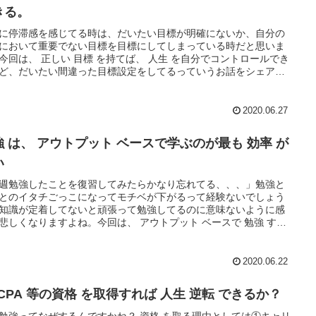
きる。
に停滞感を感じてる時は、だいたい目標が明確にないか、自分の
において重要でない目標を目標にしてしまっている時だと思いま
今回は、 正しい 目標 を持てば、 人生 を自分でコントロールでき
ど、だいたい間違った目標設定をしてるっていうお話をシェアし
と思います。
2020.06.27
強 は、 アウトプット ベースで学ぶのが最も 効率 が
い
週勉強したことを復習してみたらかなり忘れてる、、、」勉強と
とのイタチごっこになってモチベが下がるって経験ないでしょう
知識が定着してないと頑張って勉強してるのに意味ないように感
悲しくなりますよね。今回は、 アウトプット ベースで 勉強 する
も 効率 的に知識が定着するという話をシェアしますね。
2020.06.22
CPA 等の資格 を取得すれば 人生 逆転 できるか？
勉強ってなぜするんですかね？ 資格 を取る理由としては①キャリ