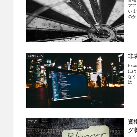
アア
いま
のか
非表
Excel VBA
Ex
には
なく
は、 非表示シート を一括 再表示 する Excel VBA の ツール 
みた
資格
ブログ
グ