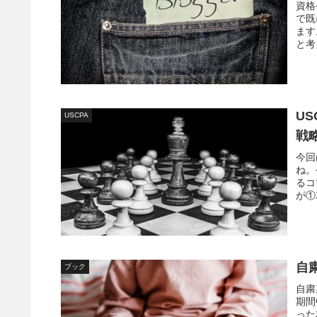
資格
で既
ます
と考
ブロ
U
USCPA
戦
今回
ね。
るコ
が①
るリ
自
ブック
自粛
期間
った