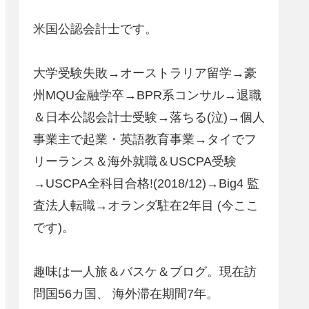
米国公認会計士です。
大学受験失敗→オーストラリア留学→豪
州MQU金融学卒→BPR系コンサル→退職
＆日本公認会計士受験→落ちる(泣)→個人
事業主で起業・英語教育事業→タイでフ
リーランス＆海外就職＆USCPA受験
→USCPA全科目合格!(2018/12)→Big4 監
査法人転職→オランダ駐在2年目 (今ここ
です)。
趣味は一人旅＆バスケ＆ブログ。現在訪
問国56カ国、 海外滞在期間7年。