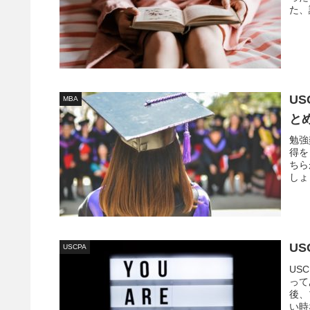
た、
ね。
US
MBA
と
勉強
得を
ちら
しょ
の活
US
USCPA
US
って
後、
い時