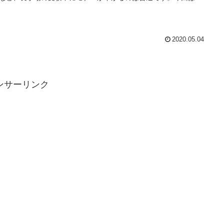
CPA を取っても 意味ない 理由についてシェアしますね
2020.05.04
ンサーリンク