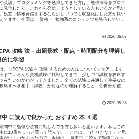
や英語、プログラミング等勉強してきた方は、勉強法等をブログ
に発信したり、これから発信しようとしている方もいるかと思い
。役立つ情報発信をするなら少しづつでも収益化はした方が良い
えてます。今回は、 資格 ・ 勉強系のコンテンツを発信している
ガー向けに おすすめ の ASP を5つシェアしますね。
2020.06.07
SCPA 攻略 法 – 出題形式・配点・時間配分を理解し
略的に学習
は、 USCPA 試験を 攻略 するための方法についてシェアします
今までいろんな資格試験に挑戦してきて、少しづつ試験を攻略す
ツみたいのがわかってきました。全ての試験に共通して重要なの
攻略すべき相手（試験）が何なのか理解すること、②自分が使え
ソース（主に時間）の把握と管理だと思ってます。
2020.05.28
粛中 に読んで良かった おすすめ 本 ４選
期間中に勉強や読書に勤しんでる方も多いと思います。私もこの
中に10冊ちょっと買って読んで、「これは、当たりだな！」と思
本がいくつかあったので、今回は、 自粛中 に読んで勉強になっ