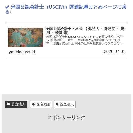
米国公認会計士（USCPA）関連記事まとめページに戻
る↓
米国公認会計士 への道 【 勉強法 ・ 難易度 ・ 費
用 ・ 転職 等】
米国公認会計士 (USCPA) になるために必要な情報、 勉強
法 や 難易度 、 費用 、 転職 等々を網羅的にシェアしま
す。 米国公認会計士 関連の記事を複数書いてきました
が、ブログ内で読みたい記事をピンポイントで見つけるの
が大変かと思いましたので、この1ページから簡単に探せ
2026.07.01
youblog.world
るようにまとめました。
監査法人
在宅勤務
監査法人
スポンサーリンク