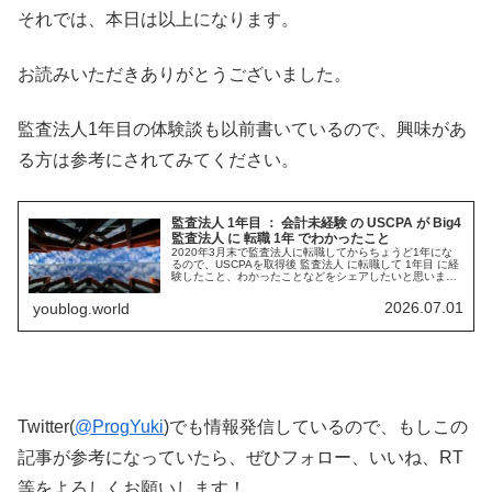
それでは、本日は以上になります。
お読みいただきありがとうございました。
監査法人1年目の体験談も以前書いているので、興味があ
る方は参考にされてみてください。
監査法人 1年目 ： 会計未経験 の USCPA が Big4
監査法人 に 転職 1年 でわかったこと
2020年3月末で監査法人に転職してからちょうど1年にな
るので、USCPAを取得後 監査法人 に転職して 1年目 に経
験したこと、わかったことなどをシェアしたいと思いま
す。「会計未経験のUSCPAでも監査法人で活躍できる
の？」「監査法人転職後をイメージしてUSCPA勉強のモチ
2026.07.01
youblog.world
ベにしたい！」という方に向けです。
Twitter(
@ProgYuki
)でも情報発信しているので、もしこの
記事が参考になっていたら、ぜひフォロー、いいね、RT
等をよろしくお願いします！