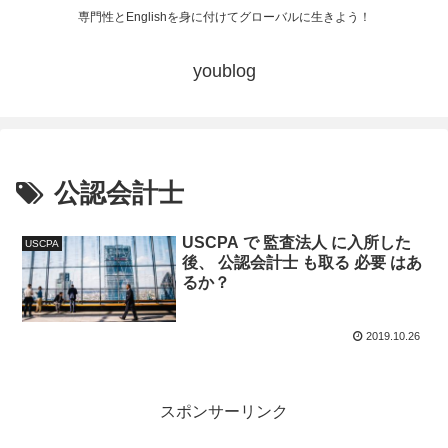
専門性とEnglishを身に付けてグローバルに生きよう！
youblog
公認会計士
USCPA で 監査法人 に入所した
USCPA
後、 公認会計士 も取る 必要 はあ
るか？
2019.10.26
スポンサーリンク