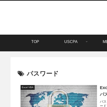
TOP
USCPA
M
パスワード
Ex
Excel VBA
パ
パス
ード