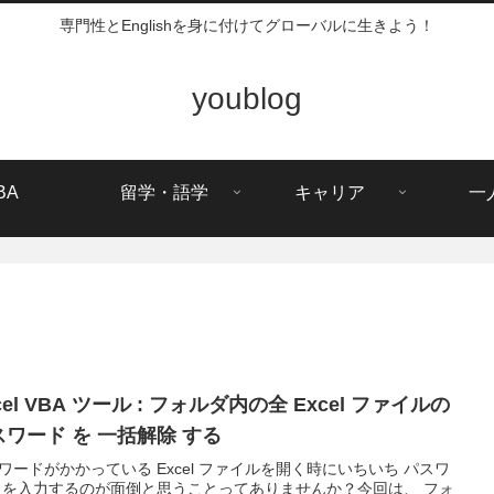
専門性とEnglishを身に付けてグローバルに生きよう！
youblog
BA
留学・語学
キャリア
一
cel VBA ツール : フォルダ内の全 Excel ファイルの
スワード を 一括解除 する
ワードがかかっている Excel ファイルを開く時にいちいち パスワ
 を入力するのが面倒と思うことってありませんか？今回は、 フォ