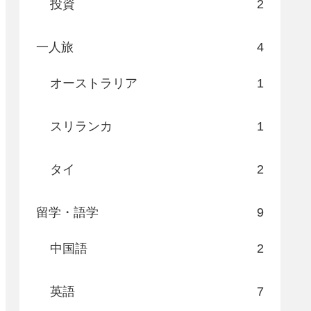
投資
2
一人旅
4
オーストラリア
1
スリランカ
1
タイ
2
留学・語学
9
中国語
2
英語
7