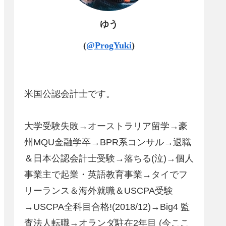
ゆう
(
@ProgYuki
)
米国公認会計士です。
大学受験失敗→オーストラリア留学→豪
州MQU金融学卒→BPR系コンサル→退職
＆日本公認会計士受験→落ちる(泣)→個人
事業主で起業・英語教育事業→タイでフ
リーランス＆海外就職＆USCPA受験
→USCPA全科目合格!(2018/12)→Big4 監
査法人転職→オランダ駐在2年目 (今ここ