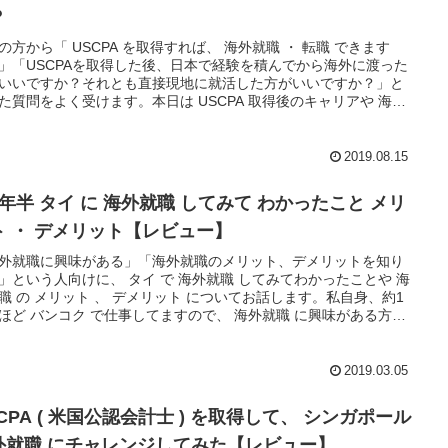
？
の方から「 USCPA を取得すれば、 海外就職 ・ 転職 できます
」「USCPAを取得した後、日本で経験を積んでから海外に渡った
いいですか？それとも直接現地に就活した方がいいですか？」と
た質問をよく受けます。本日は USCPA 取得後のキャリアや 海外
 について考察したことをシェアしますね
2019.08.15
1年半 タイ に 海外就職 してみて わかったこと メリ
ト ・ デメリット【レビュー】
外就職に興味がある」「海外就職のメリット、デメリットを知り
」という人向けに、 タイ で 海外就職 してみてわかったことや 海
職 の メリット 、 デメリット についてお話します。私自身、約1
ほど バンコク で仕事してますので、 海外就職 に興味がある方に
て参考になることもあるかと思います。
2019.03.05
CPA ( 米国公認会計士 ) を取得して、 シンガポール
外就職 にチャレンジしてみた【レビュー】