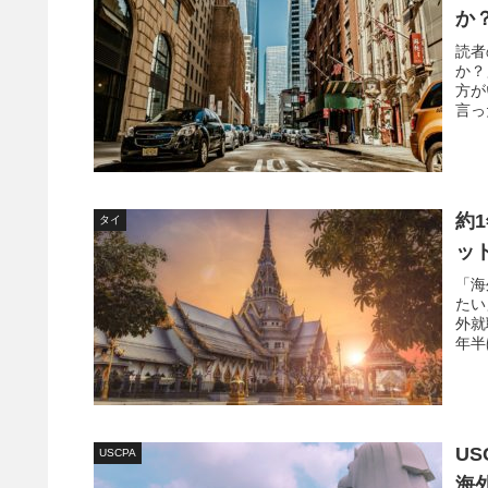
か
読者
か？
方が
言っ
就職
約
タイ
ッ
「海
たい
外就
年半
とっ
US
USCPA
海