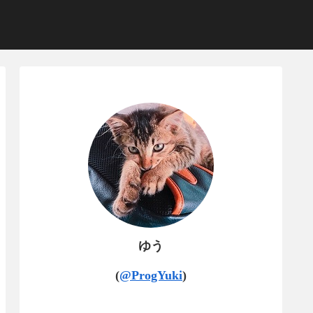
ゆう
(
@ProgYuki
)