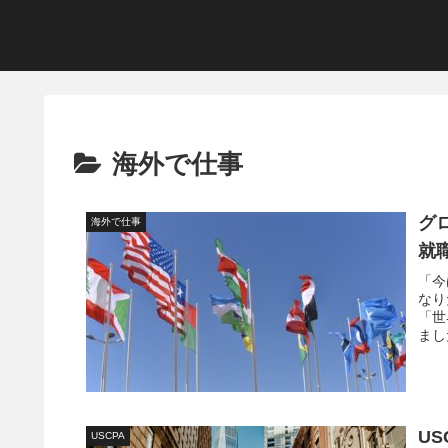
海外で仕事
グ
海外で仕事
就
「今
なり
「世
まし
みた
US
USCPA