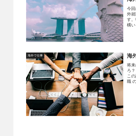
今回
外就
す。
構い
いる
海
海外で仕事
将来
ろ？
この
職 
くだ