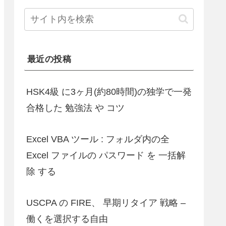
最近の投稿
HSK4級 に3ヶ月(約80時間)の独学で一発
合格した 勉強法 や コツ
Excel VBA ツール : フォルダ内の全
Excel ファイルの パスワード を 一括解
除 する
USCPA の FIRE、 早期リタイア 戦略 –
働くを選択する自由