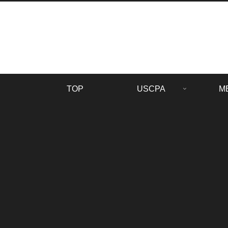
TOP
USCPA
M