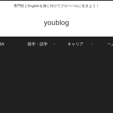
専門性とEnglishを身に付けてグローバルに生きよう！
youblog
BA
留学・語学
キャリア
一