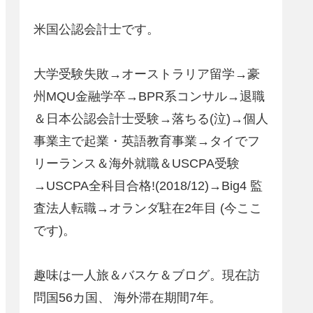
米国公認会計士です。
大学受験失敗→オーストラリア留学→豪
州MQU金融学卒→BPR系コンサル→退職
＆日本公認会計士受験→落ちる(泣)→個人
事業主で起業・英語教育事業→タイでフ
リーランス＆海外就職＆USCPA受験
→USCPA全科目合格!(2018/12)→Big4 監
査法人転職→オランダ駐在2年目 (今ここ
です)。
趣味は一人旅＆バスケ＆ブログ。現在訪
問国56カ国、 海外滞在期間7年。